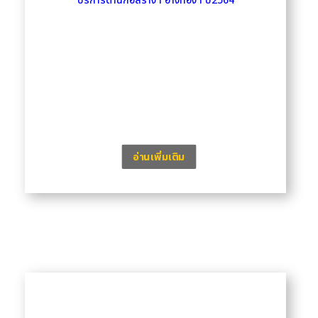
บริการด้านก่อสร้าง l อ่างทอง l ปี2564
อ่านเพิ่มเติม